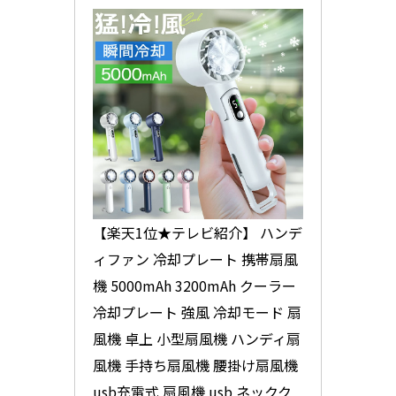
【楽天1位★テレビ紹介】 ハンデ
ィファン 冷却プレート 携帯扇風
機 5000mAh 3200mAh クーラー 
冷却プレート 強風 冷却モード 扇
風機 卓上 小型扇風機 ハンディ扇
風機 手持ち扇風機 腰掛け扇風機 
usb充電式 扇風機 usb ネックク