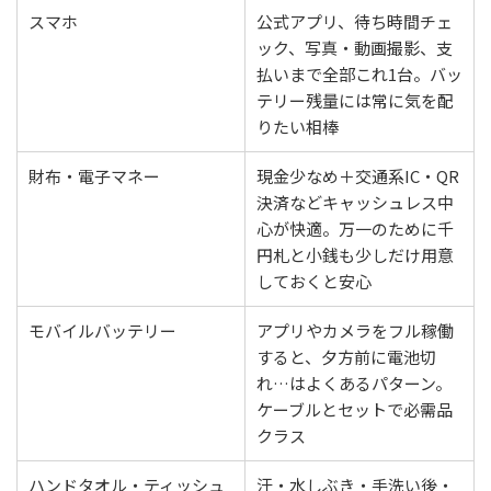
スマホ
公式アプリ、待ち時間チェ
ック、写真・動画撮影、支
払いまで全部これ1台。バッ
テリー残量には常に気を配
りたい相棒
財布・電子マネー
現金少なめ＋交通系IC・QR
決済などキャッシュレス中
心が快適。万一のために千
円札と小銭も少しだけ用意
しておくと安心
モバイルバッテリー
アプリやカメラをフル稼働
すると、夕方前に電池切
れ…はよくあるパターン。
ケーブルとセットで必需品
クラス
ハンドタオル・ティッシュ
汗・水しぶき・手洗い後・