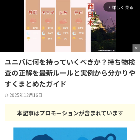
詳しく見る
アミューズメントパーク攻略ブログ
arrow_forward_ios
GO TO NO LIMIT!!
HOME
>
ユニバーサル・スタジオ・ジャパン
>
ユニバーサル・スタジオ・ジャパン
close
ユニバに何を持っていくべきか？持ち物検
M
査の正解を最新ルールと実例から分かりや
u
すくまとめたガイド
t
e
2025年12月16日
本記事はプロモーションが含まれています