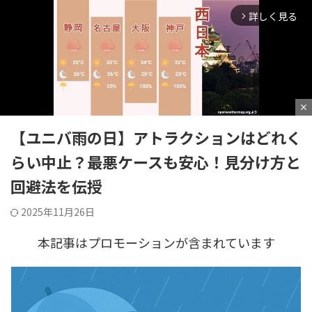
詳しく見る
アミューズメントパーク攻略ブログ
arrow_forward_ios
GO TO NO LIMIT!!
HOME
>
ユニバーサル・スタジオ・ジャパン
>
ユニバーサル・スタジオ・ジャパン
close
【ユニバ雨の日】アトラクションはどれく
M
らい中止？最悪ケースも安心！見分け方と
u
回避法を伝授
t
e
2025年11月26日
本記事はプロモーションが含まれています