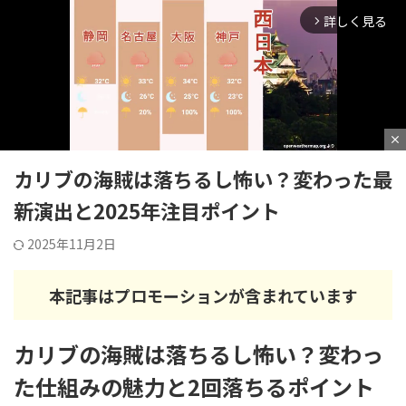
詳しく見る
アミューズメントパーク攻略ブログ
arrow_forward_ios
GO TO NO LIMIT!!
HOME
>
東京ディズニーリゾート
>
東京ディズニーリゾート
close
カリブの海賊は落ちるし怖い？変わった最
M
新演出と2025年注目ポイント
u
t
2025年11月2日
e
本記事はプロモーションが含まれています
カリブの海賊は落ちるし怖い？変わっ
た仕組みの魅力と2回落ちるポイント