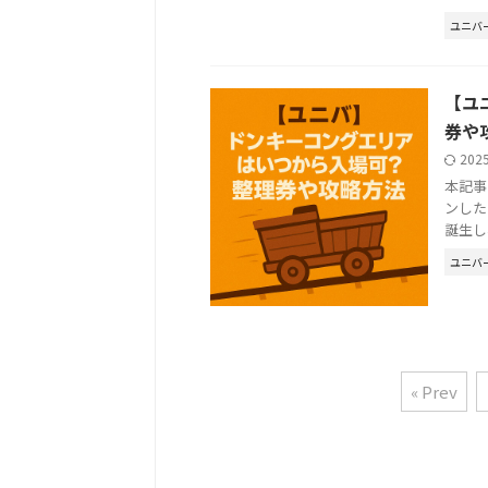
ユニバ
【ユ
券や
202
本記事
ンした
誕生し
ユニバ
« Prev