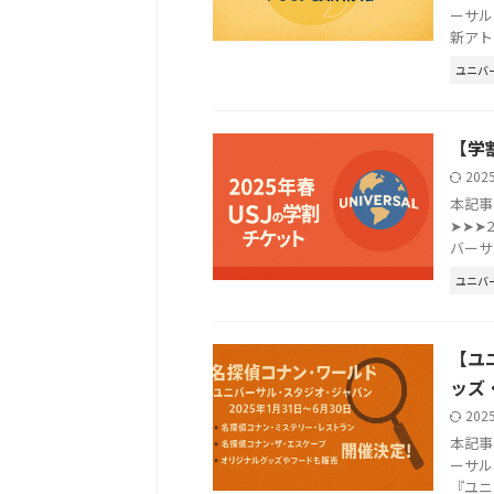
ーサル
新アト
ユニバ
【学
202
本記事
➤➤➤
バーサ
ユニバ
【ユ
ッズ
202
本記事
ーサル
『ユニ