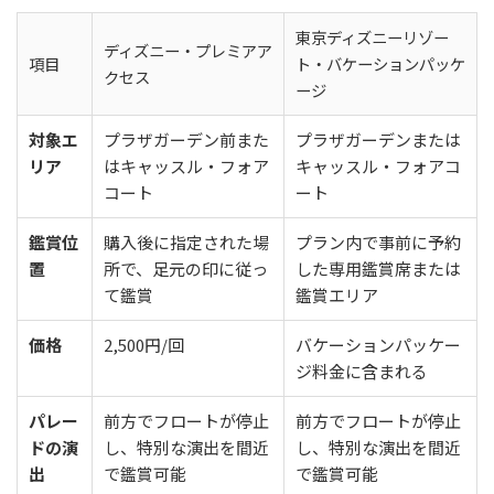
東京ディズニーリゾー
ディズニー・プレミアア
項目
ト・バケーションパッケ
クセス
ージ
対象エ
プラザガーデン前また
プラザガーデンまたは
リア
はキャッスル・フォア
キャッスル・フォアコ
コート
ート
鑑賞位
購入後に指定された場
プラン内で事前に予約
置
所で、足元の印に従っ
した専用鑑賞席または
て鑑賞
鑑賞エリア
価格
2,500円/回
バケーションパッケー
ジ料金に含まれる
パレー
前方でフロートが停止
前方でフロートが停止
ドの演
し、特別な演出を間近
し、特別な演出を間近
出
で鑑賞可能
で鑑賞可能