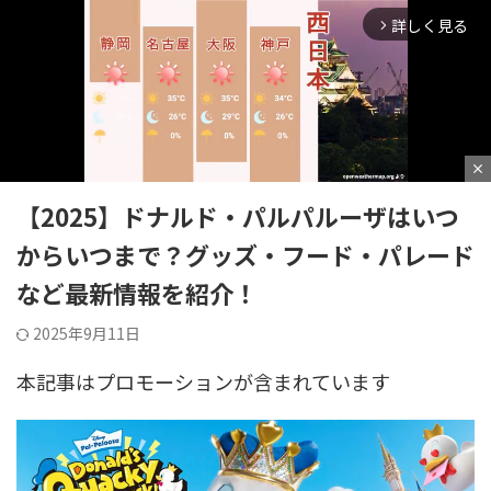
詳しく見る
アミューズメントパーク攻略ブログ
arrow_forward_ios
GO TO NO LIMIT!!
HOME
>
東京ディズニーリゾート
>
東京ディズニーリゾート
close
【2025】ドナルド・パルパルーザはいつ
M
からいつまで？グッズ・フード・パレード
u
など最新情報を紹介！
t
e
2025年9月11日
本記事はプロモーションが含まれています